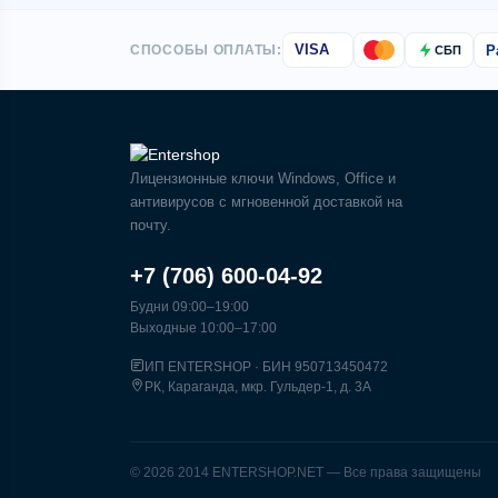
P
СПОСОБЫ ОПЛАТЫ:
VISA
СБП
Лицензионные ключи Windows, Office и
антивирусов с мгновенной доставкой на
почту.
+7 (706) 600-04-92
Будни 09:00–19:00
Выходные 10:00–17:00
ИП ENTERSHOP · БИН 950713450472
РК, Караганда, мкр. Гульдер-1, д. 3А
© 2026 2014 ENTERSHOP.NET — Все права защищены