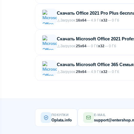
Скачать Office 2021 Pro Plus беспл
Загрузок:
16
x64
— 4.9 Гб
x32
— 0 Гб
Скачать Microsoft Office 2021 Prof
Загрузок:
25
x64
— 0 Гб
x32
— 0 Гб
Скачать Microsoft Office 365 Семь
Загрузок:
29
x64
— 4.9 Гб
x32
— 0 Гб
ПОКУПКИ
E-MAIL
Oplata.info
support@entershop.n