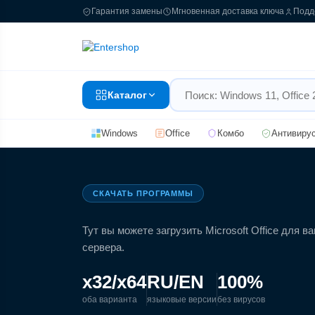
Гарантия замены
Мгновенная доставка ключа
Подд
Каталог
Windows
Office
Комбо
Антивиру
СКАЧАТЬ ПРОГРАММЫ
Тут вы можете загрузить Microsoft Office для 
сервера.
x32/x64
RU/EN
100%
оба варианта
языковые версии
без вирусов