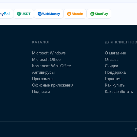
ay
Pal
USDT
WebMoney
Bitcoin
SberPay
₿
₮
WM
СБ
КАТАЛОГ
ДЛЯ КЛИЕНТО
Microsoft Windows
О магазине
Microsoft Office
Отзывы
Комплект Win+Office
Скидки
Антивирусы
Поддержка
Программы
Гарантия
Офисные приложения
Как купить
Подписки
Как заработать
П