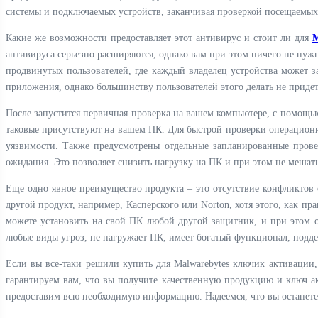
системы и подключаемых устройств, заканчивая проверкой посещаемых
Какие же возможности предоставляет этот антивирус и стоит ли для
M
антивируса серьезно расширяются, однако вам при этом ничего не нужн
продвинутых пользователей, где каждый владелец устройства может 
приложения, однако большинству пользователей этого делать не придет
После запустится первичная проверка на вашем компьютере, с помощью
таковые присутствуют на вашем ПК. Для быстрой проверки операцио
уязвимости. Также предусмотрены отдельные запланированные прове
ожидания. Это позволяет снизить нагрузку на ПК и при этом не мешат
Еще одно явное преимущество продукта – это отсутствие конфликтов 
другой продукт, например, Касперского или Norton, хотя этого, как пр
можете установить на свой ПК любой другой защитник, и при этом о
любые виды угроз, не нагружает ПК, имеет богатый функционал, подде
Если вы все-таки решили купить для Malwarebytes ключик активации
гарантируем вам, что вы получите качественную продукцию и ключ а
предоставим всю необходимую информацию. Надеемся, что вы останете