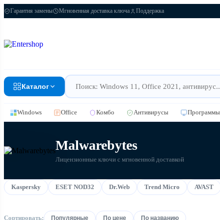
Гарантия замены
Мгновенная доставка ключа
Поддержка
Каталог
Windows
Office
Комбо
Антивирусы
Программы
Malwarebytes
Лицензионные ключи с мгновенной доставкой
Kaspersky
ESET NOD32
Dr.Web
Trend Micro
AVAST
Сортировать:
Популярные
По цене
По названию