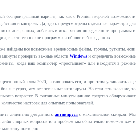
ый беспроигрышный вариант, так как с Premium версией возможности
действия и контроль. Да, здесь предусмотрены отдельные параметры для
список доверенных, добавить в исключения определенные программы и
ации, ввести его в окне программы и обновить базы данных.
акже найдены все возможные вредоносные файлы, трояны, руткиты, если
е минуты проверить важные области
Windows
и определить возможные
оменты, когда ваш компьютер «простаивает» или находится в режиме
ицензионный ключ 2020, активировать его, и при этом установить еще
 больше угроз, чем все остальные антивирусы. Но если есть желание, то
пьютер возрастет. В считанные минуты данное средство обнаруживает
 количество настроек для опытных пользователей.
купить лицензию для данного
антивируса
с максимальной скидкой. Мы
их-либо спорных вопросов или проблем мы обязательно поможем вам и
т-магазину повторно.