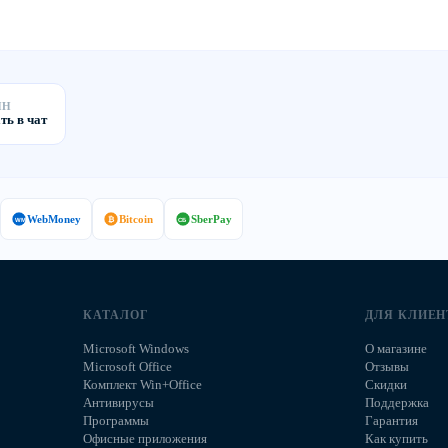
ЙН
ть в чат
WebMoney
Bitcoin
SberPay
₿
WM
СБ
КАТАЛОГ
ДЛЯ КЛИЕН
Microsoft Windows
О магазине
Microsoft Office
Отзывы
Комплект Win+Office
Скидки
Антивирусы
Поддержка
Программы
Гарантия
Офисные приложения
Как купить