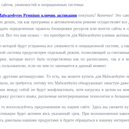
 сайтов, уязвимостей в операционных системах.
alwarebytes Premium ключик активации
покупать? Конечно! Это сам
о делать, так как программа в автоматическом режиме осуществляет все 
задать определенные правила блокировки ресурсов или внести сайты в 
ся. Все что вам нужно – это приобрести для Malwarebytes ключик актив
 которой будут устранены все уязвимости в операционной системе, а т
нной системы предусмотрен отдельный режим, позволяющий за считанны
рки, которые могут быть осуществлены как по расписанию, так и в м
ь пользователю, если он чем-то занимается в данный момент.
с другими антивирусами. То есть, вы можете купить для Malwarebytes л
авило, не требуется, потому что Malwarebytes обнаруживает зачастую даже
ни между собой не будут конфликтовать, хотя нагрузка в целом на ком
ржку русского языка, различные интегрированные технологии и большое
, то воспользуйтесь предложением на нашем сайте. Здесь вы сможете 
ктивации будет активен весь указанный срок. При возникновении как
сь довольны нашими продуктами и будете обращаться к нашему интерне