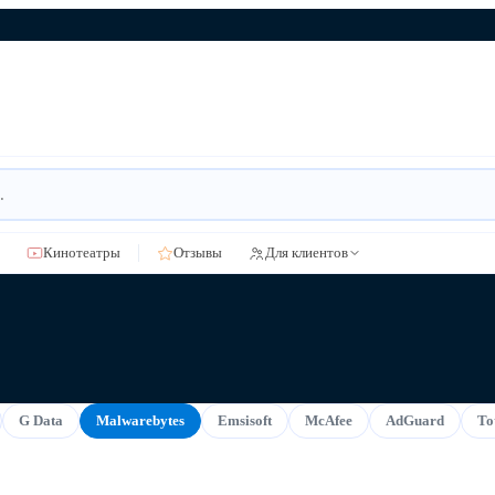
Кинотеатры
Отзывы
Для клиентов
G Data
Malwarebytes
Emsisoft
McAfee
AdGuard
To