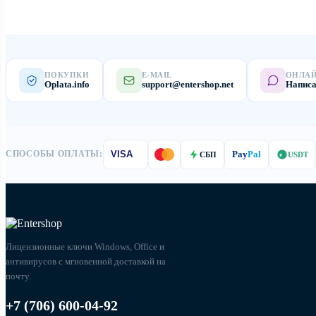
ПОКУПКИ
E-MAIL
ОНЛА
Oplata.info
support@entershop.net
Написа
Pay
Pal
СПОСОБЫ ОПЛАТЫ:
VISA
СБП
USDT
₮
Лицензионные ключи Windows, Office и
антивирусов с мгновенной доставкой на
почту.
+7 (706) 600-04-92