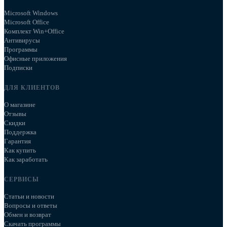
Microsoft Windows
Microsoft Office
Комплект Win+Office
Антивирусы
Программы
Офисные приложения
Подписки
ДЛЯ КЛИЕНТОВ
О магазине
Отзывы
Скидки
Поддержка
Гарантия
Как купить
Как заработать
СЕРВИСЫ
Статьи и новости
Вопросы и ответы
Обмен и возврат
Скачать программы