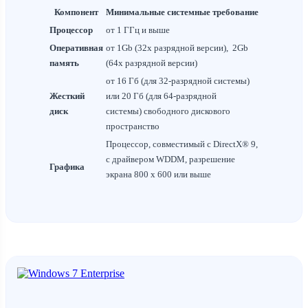
Компонент
Минимальные системные требование
Процессор
от 1 ГГц и выше
Оперативная
от 1Gb (32x разрядной версии), 2Gb
память
(64x разрядной версии)
от 16 Гб (для 32-разрядной системы)
Жесткий
или 20 Гб (для 64-разрядной
диск
системы) cвободного дискового
пространство
Процессор, совместимый с DirectX® 9,
с драйвером WDDM, разрешение
Графика
экрана 800 х 600 или выше