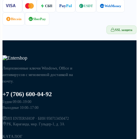
Pay
Pal
VISA
СБП
USDT
WebMoney
₮
WM
Bitcoin
SberPay
₿
СБ
SSL защита
Лицензионные ключи Windows, Office и
антивирусов с мгновенной доставкой на
почту.
+7 (706) 600-04-92
Будни 09:00–19:00
Выходные 10:00–17:00
ИП ENTERSHOP · БИН 950713450472
РК, Караганда, мкр. Гульдер-1, д. 3А
КАТАЛОГ