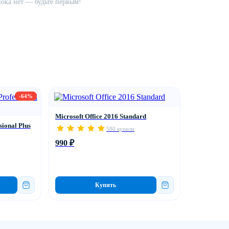
ока нет — будьте первым!
-64%
Microsoft Office 2016 Standard
sional Plus
580 купили
990 ₽
Купить