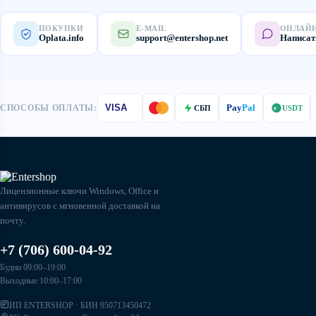
ПОКУПКИ
E-MAIL
ОНЛАЙ
Oplata.info
support@entershop.net
Написат
Pay
Pal
СПОСОБЫ ОПЛАТЫ:
VISA
СБП
USDT
₮
Лицензионные ключи Windows, Office и
антивирусов с мгновенной доставкой на
почту.
+7 (706) 600-04-92
Будни 09:00–19:00
Выходные 10:00–17:00
ИП ENTERSHOP · БИН 950713450472