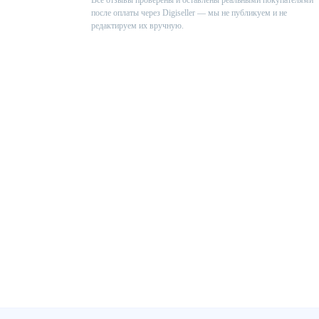
Все отзывы проверены и оставлены реальными покупателями
после оплаты через Digiseller — мы не публикуем и не
редактируем их вручную.