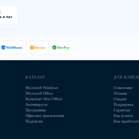
Н
ь в чат
WebMoney
Bitcoin
SberPay
₿
WM
СБ
КАТАЛОГ
ДЛЯ КЛИЕ
Microsoft Windows
О магазине
Microsoft Office
Отзывы
Комплект Win+Office
Скидки
Антивирусы
Поддержка
Программы
Гарантия
Офисные приложения
Как купить
Подписки
Как заработат