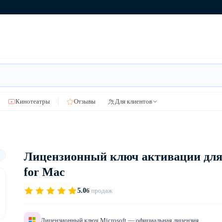
Кинотеатры
Отзывы
Для клиентов
Лицензионный ключ активации для M
for Mac
5.0
6
продаж
Лицензионный ключ Microsoft — официальная лицензия