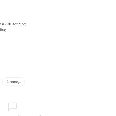
ss 2016 for Mac;
йта;
1 звезда