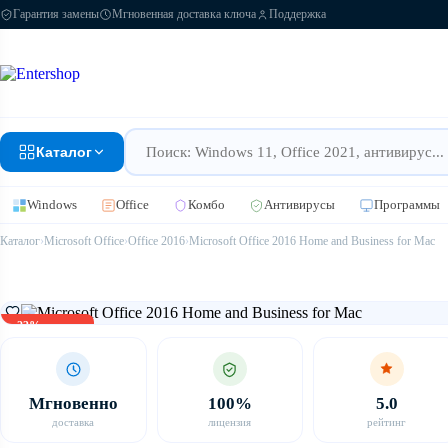
Гарантия замены
Мгновенная доставка ключа
Поддержка
Каталог
Windows
Office
Комбо
Антивирусы
Программы
Каталог
›
Microsoft Office
›
Office 2016
›
Microsoft Office 2016 Home and Business for Mac
-23% скидка
Мгновенно
100%
5.0
доставка
лицензия
рейтинг