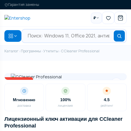
Гарантия замены
₽
Каталог
›
Программы
›
Утилиты
›
CCleaner Professional
-46% скидка
Мгновенно
100%
4.5
доставка
лицензия
рейтинг
Лицензионный ключ активации для CCleaner
Professional