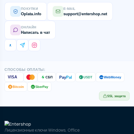
ПОКУПКИ
E-MAIL
Oplata.info
support@entershop.net
ОНЛАЙН
Написать в чат
СПОСОБЫ ОПЛАТЫ:
Pay
Pal
VISA
СБП
USDT
WebMoney
₮
WM
Bitcoin
SberPay
₿
СБ
SSL защита
Лицензионные ключи Windows, Office