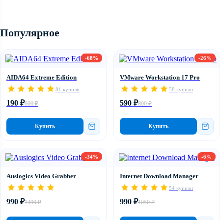
Популярное
-68%
-26%
AIDA64 Extreme Edition
VMware Workstation 17 Pro
81 купили
58 купили
190 ₽
590 ₽
600 ₽
800 ₽
Купить
Купить
-34%
-6%
Auslogics Video Grabber
Internet Download Manager
54 купили
990 ₽
990 ₽
1490 ₽
1050 ₽