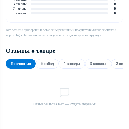
3 звезды
0
2 звезды
0
1 звезда
0
Все отзывы проверены и оставлены реальными покупателями после оплаты
через Digiseller — мы не публикуем и не редактируем их вручную.
Отзывы о товаре
Последние
5 звёзд
4 звезды
3 звезды
2 звез
Отзывов пока нет — будьте первым!