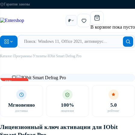
Гарантия замены
₽
В корзине пока пусто
Каталог
›
Программы
›
Утилиты
›
IObit Smart Defrag Pro
-56% скидка
Мгновенно
100%
5.0
доставка
лицензия
рейтинг
Лицензионный ключ активации для IObit
Smart Defrag Pro