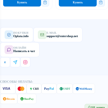
Купить
Купить
ПОКУПКИ
E-MAIL
Oplata.info
support@entershop.net
ОНЛАЙН
Написать в чат
СПОСОБЫ ОПЛАТЫ:
Pay
Pal
VISA
СБП
USDT
WebMoney
₮
WM
Bitcoin
SberPay
₿
СБ
SSL защита