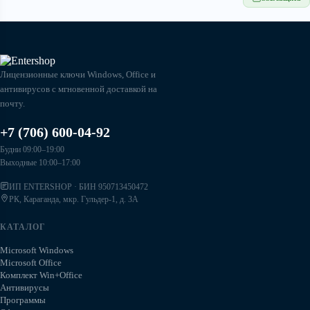
Лицензионные ключи Windows, Office и
антивирусов с мгновенной доставкой на
почту.
+7 (706) 600-04-92
Будни 09:00–19:00
Выходные 10:00–17:00
ИП ENTERSHOP · БИН 950713450472
РК, Караганда, мкр. Гульдер-1, д. 3А
КАТАЛОГ
Microsoft Windows
Microsoft Office
Комплект Win+Office
Антивирусы
Программы